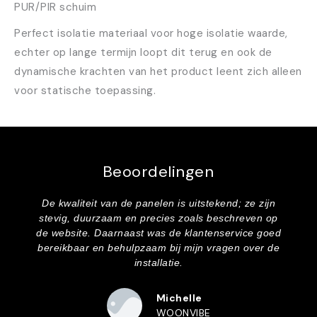
PUR/PIR schuim
Perfect isolatie materiaal voor hoge isolatie waarde,
echter op lange termijn loopt dit terug en ook de
dynamische krachten van het product leent zich alleen
voor statische toepassing.
Beoordelingen
De kwaliteit van de panelen is uitstekend; ze zijn
stevig, duurzaam en precies zoals beschreven op
de website. Daarnaast was de klantenservice goed
bereikbaar en behulpzaam bij mijn vragen over de
installatie.
Michelle
WOONVIBE