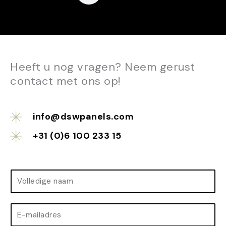
Heeft u nog vragen? Neem gerust
contact met ons op!
info@dswpanels.com
+31 (0)6 100 233 15
N
a
a
E
m
-